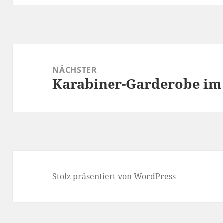
Beitragsnavigation
NÄCHSTER
Karabiner-Garderobe im
Nächster
Beitrag:
Stolz präsentiert von WordPress