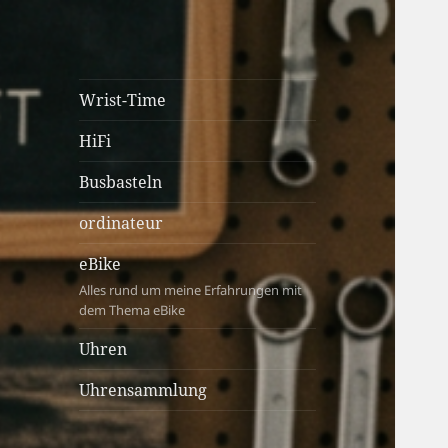
cartastrophy.at
Von Kolben, Pixeln und
Wrist-Time
Zahnrädern & immer under
HiFi
construction ;-)
Busbasteln
ordinateur
eBike
Alles rund um meine Erfahrungen mit
dem Thema eBike
Uhren
Uhrensammlung