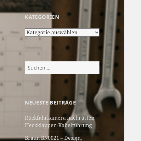
KATEGORIEN
Kategorien
Suchen
nach:
NEUESTE BEITRÄGE
Rückfahrkamera nachrüsten –
Heckklappen-Kabelführung
Braun BN0021 – Design,