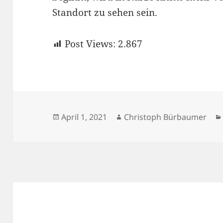
Standort zu sehen sein.
Post Views:
2.867
Veröffentlicht
Autor
April 1, 2021
Christoph Bürbaumer
am