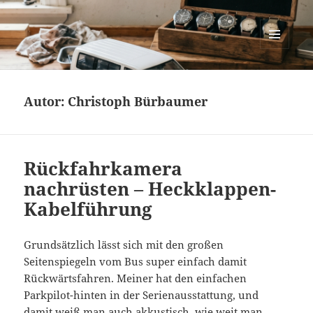
cartastrophy.at
MENÜ
UND
WIDGETS
Autor:
Christoph Bürbaumer
Rückfahrkamera
nachrüsten – Heckklappen-
Kabelführung
Grundsätzlich lässt sich mit den großen
Seitenspiegeln vom Bus super einfach damit
Rückwärtsfahren. Meiner hat den einfachen
Parkpilot-hinten in der Serienausstattung, und
damit weiß man auch akkustisch, wie weit man