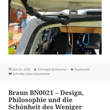
Veröffentlicht
Autor
Kategorien
Juni 22, 2026
Christoph Bürbaumer
Busbasteln
am
zu Rückfahrkamera nachrüsten – Heckklap
Schreibe einen Kommentar
Braun BN0021 – Design,
Philosophie und die
Schönheit des Weniger