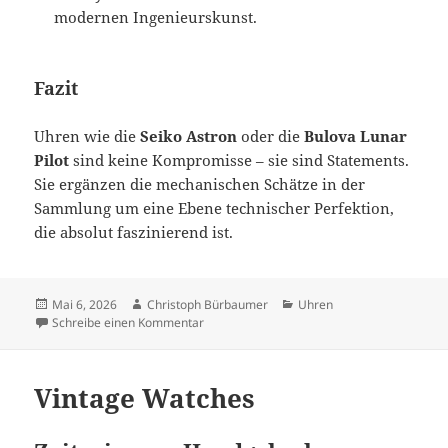
modernen Ingenieurskunst.
Fazit
Uhren wie die
Seiko Astron
oder die
Bulova Lunar
Pilot
sind keine Kompromisse – sie sind Statements.
Sie ergänzen die mechanischen Schätze in der
Sammlung um eine Ebene technischer Perfektion,
die absolut faszinierend ist.
Veröffentlicht
Autor
Kategorien
Mai 6, 2026
Christoph Bürbaumer
Uhren
am
zu Quarz-Uhren:
Schreibe einen Kommentar
Vintage Watches