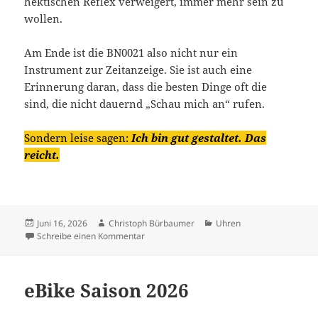
hektischen Reflex verweigert, immer mehr sein zu
wollen.
Am Ende ist die BN0021 also nicht nur ein
Instrument zur Zeitanzeige. Sie ist auch eine
Erinnerung daran, dass die besten Dinge oft die
sind, die nicht dauernd „Schau mich an“ rufen.
Sondern leise sagen:
Ich bin gut gestaltet. Das
reicht.
Veröffentlicht
Autor
Kategorien
Juni 16, 2026
Christoph Bürbaumer
Uhren
am
zu Braun BN0021 – Design, Philosophie und
Schreibe einen Kommentar
eBike Saison 2026