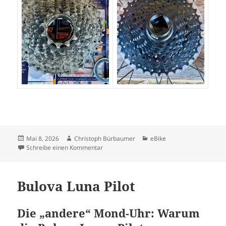
Veröffentlicht
Autor
Kategorien
Mai 8, 2026
Christoph Bürbaumer
eBike
am
zu eBike Saison 2026
Schreibe einen Kommentar
Bulova Luna Pilot
Die „andere“ Mond-Uhr: Warum