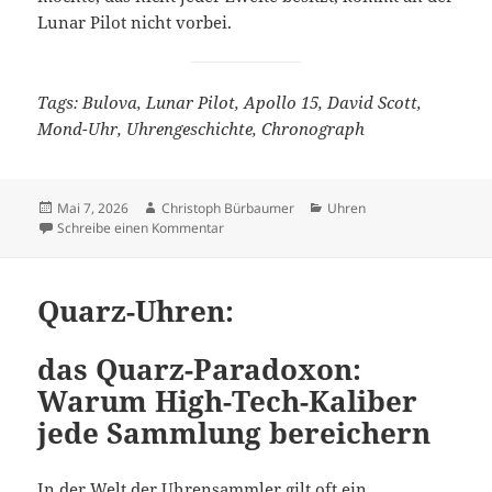
Lunar Pilot nicht vorbei.
Tags: Bulova, Lunar Pilot, Apollo 15, David Scott,
Mond-Uhr, Uhrengeschichte, Chronograph
Veröffentlicht
Autor
Kategorien
Mai 7, 2026
Christoph Bürbaumer
Uhren
am
zu Bulova Luna Pilot
Schreibe einen Kommentar
Quarz-Uhren:
das Quarz-Paradoxon:
Warum High-Tech-Kaliber
jede Sammlung bereichern
In der Welt der Uhrensammler gilt oft ein