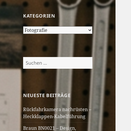
KATEGORIEN
Kategorien
Suchen
nach:
NEUESTE BEITRÄGE
Rückfahrkamera nachrüsten –
Heckklappen-Kabelführung
Braun BN0021 – Design,