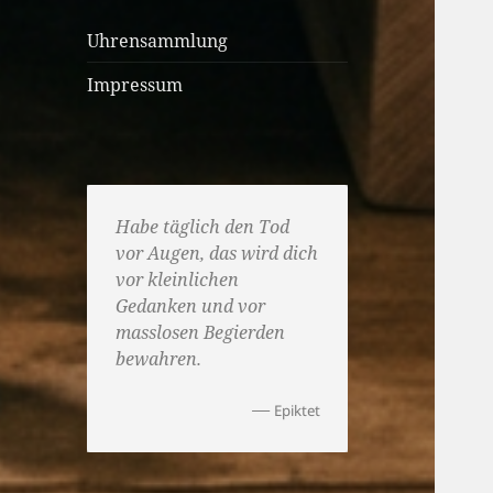
Uhrensammlung
Impressum
Habe täglich den Tod
vor Augen, das wird dich
vor kleinlichen
Gedanken und vor
masslosen Begierden
bewahren.
—
Epiktet