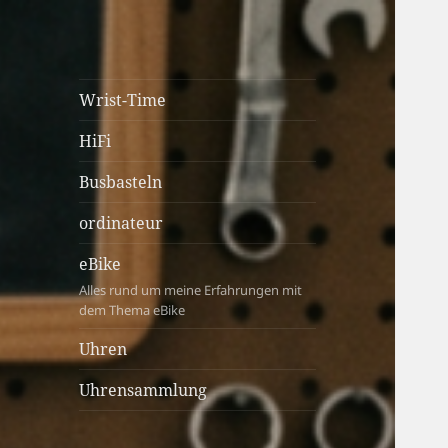
cartastrophy.at
Von Kolben, Pixeln und
Wrist-Time
Zahnrädern & immer under
HiFi
construction ;-)
Busbasteln
ordinateur
eBike
Alles rund um meine Erfahrungen mit
dem Thema eBike
Uhren
Uhrensammlung