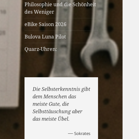
Philosophie und die Schönheit
des Weniger
eBike Saison 2026
Bulova Luna Pilot
Quarz-Uhren:
Die Selbsterkenntnis gibt
dem Menschen das
meiste Gute, die
Selbsttäuschung aber
das meiste Übel.
—
Sokrates