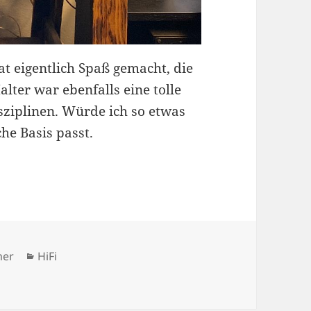
t eigentlich Spaß gemacht, die
lter war ebenfalls eine tolle
ziplinen. Würde ich so etwas
he Basis passt.
Kategorien
mer
HiFi
 – Vintage Receiver Onkyo A8015 – Teil 2