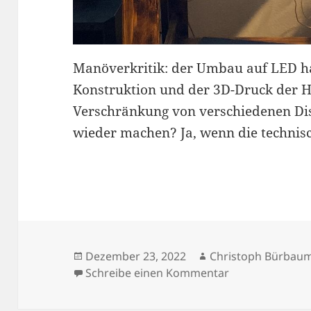
Manöverkritik: der Umbau auf LED ha
Konstruktion und der 3D-Druck der Ha
Verschränkung von verschiedenen Dis
wieder machen? Ja, wenn die technisc
Veröffentlicht
Autor
Dezember 23, 2022
Christoph Bürbau
am
zu Restauration
Schreibe einen Kommentar