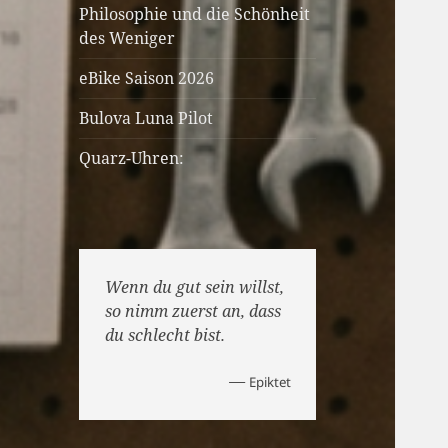
Philosophie und die Schönheit
des Weniger
eBike Saison 2026
Bulova Luna Pilot
Quarz-Uhren:
Wenn du gut sein willst,
so nimm zuerst an, dass
du schlecht bist.
—
Epiktet