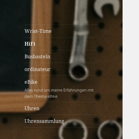
cartastrophy.at
Von Kolben, Pixeln und
Wrist-Time
Zahnrädern & immer under
HiFi
construction ;-)
Busbasteln
ordinateur
eBike
Alles rund um meine Erfahrungen mit
dem Thema eBike
Uhren
Uhrensammlung