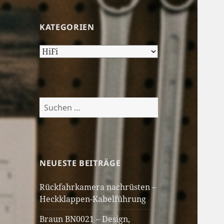
KATEGORIEN
Kategorien
Suchen
nach:
NEUESTE BEITRÄGE
Rückfahrkamera nachrüsten –
Heckklappen-Kabelführung
Braun BN0021 – Design,