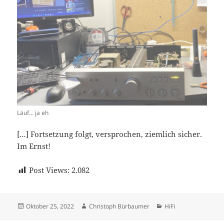
Läuf… ja eh
[…] Fortsetzung folgt, versprochen, ziemlich sicher.
Im Ernst!
Post Views:
2.082
Veröffentlicht
Autor
Kategorien
Oktober 25, 2022
Christoph Bürbaumer
HiFi
am