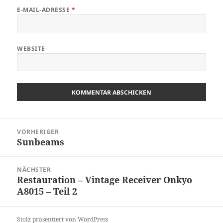
E-MAIL-ADRESSE
*
WEBSITE
Beitragsnavigation
VORHERIGER
Sunbeams
Vorheriger
Beitrag:
NÄCHSTER
Restauration – Vintage Receiver Onkyo
Nächster
A8015 – Teil 2
Beitrag:
Stolz präsentiert von WordPress