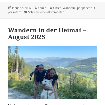
Veröffentlicht
Autor
Kategorien
Januar 2, 2026
admin
Uhren
,
Wandern - per pedes aut
am
zu Jahresausklang in den Ennstal
per rotam
Schreibe einen Kommentar
Wandern in der Heimat –
August 2025